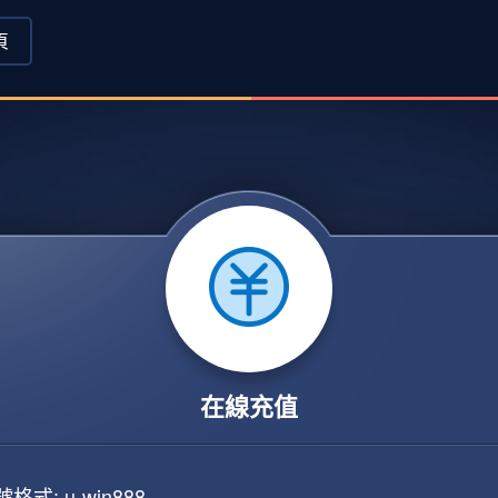
頁
在線充值
格式: u-win888