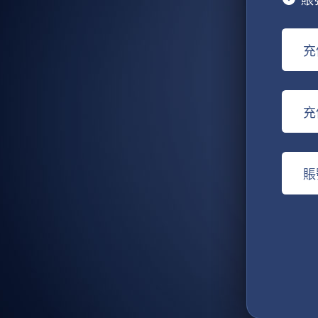
充
充
賬